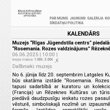
PAR MUMS
JAUNUMI
GALERIJA
KO
SĪKDATŅU POLITIKA
KALENDĀRS
Muzejs “Rīgas Jūgendstila centrs” piedalā
“Rosemania. Rozes valdzinājums” Rēzekn
06.06.2025 | 10:00 |
Ieejas maksa:
1.00
€
,
3.00
€
,
€
Dalībnieki: muzejs
No 6. jūnija līdz 20. septembrim Latgales K
būs skatāma izstāde “Rosemania. Rozes 
tapusi sadarbībā ar kuratoru un kolekci
(Francija) un Rēzeknes Kultūras un tūri
piedāvā daudzpusīgu ieskatu rozes pasaul
vēsturē, simboliskajā nozīmē un izpausm