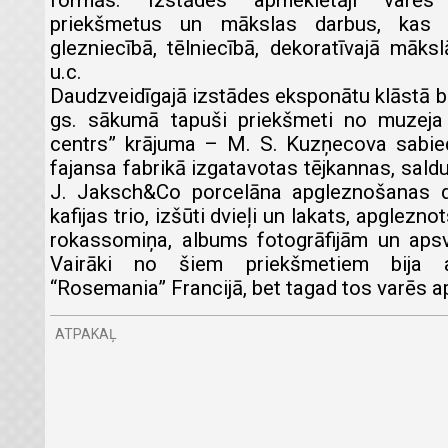
formās. Izstādes apmeklētāji varēs
priekšmetus un mākslas darbus, kas a
glezniecībā, tēlniecībā, dekoratīvajā māksl
u.c.
Daudzveidīgajā izstādes eksponātu klāstā b
gs. sākumā tapuši priekšmeti no muzeja 
centrs” krājuma – M. S. Kuzņecova sabie
fajansa fabrikā izgatavotas tējkannas, sald
J. Jaksch&Co porcelāna apgleznošanas d
kafijas trio, izšūti dvieļi un lakats, apglezn
rokassomiņa, albums fotogrāfijām un aps
Vairāki no šiem priekšmetiem bija a
“Rosemania” Francijā, bet tagad tos varēs a
ATPAKAĻ