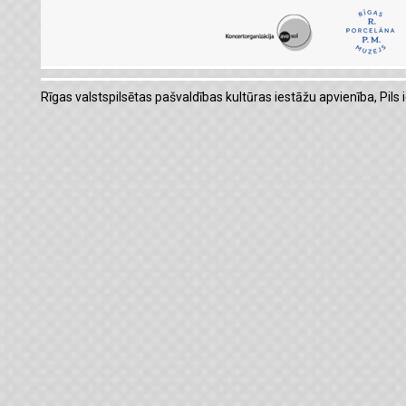
Rīgas valstspilsētas pašvaldības kultūras iestāžu apvienība, Pils i