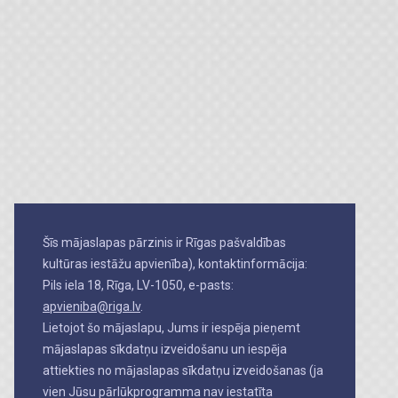
Šīs mājaslapas pārzinis ir Rīgas pašvaldības
kultūras iestāžu apvienība), kontaktinformācija:
Pils iela 18, Rīga, LV-1050, e-pasts:
apvieniba@riga.lv
.
Lietojot šo mājaslapu, Jums ir iespēja pieņemt
mājaslapas sīkdatņu izveidošanu un iespēja
attiekties no mājaslapas sīkdatņu izveidošanas (ja
vien Jūsu pārlūkprogramma nav iestatīta