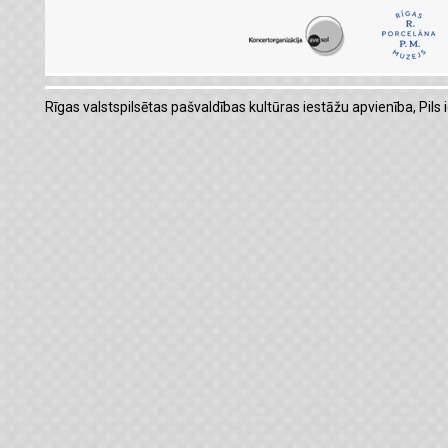
Rīgas valstspilsētas pašvaldības kultūras iestāžu apvienība, Pils i