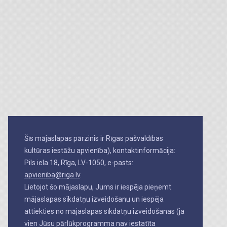
Šīs mājaslapas pārzinis ir Rīgas pašvaldības
kultūras iestāžu apvienība), kontaktinformācija:
Pils iela 18, Rīga, LV-1050, e-pasts:
apvieniba@riga.lv
.
Lietojot šo mājaslapu, Jums ir iespēja pieņemt
mājaslapas sīkdatņu izveidošanu un iespēja
attiekties no mājaslapas sīkdatņu izveidošanas (ja
vien Jūsu pārlūkprogramma nav iestatīta