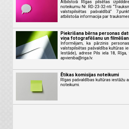
Atbilstoši Rīgas pilsētas izpilddi
noteikumu Nr. RD-23-32-nti “Trauks
valstspilsētas pašvaldībā” 7.pun
atbilstoša informacija par trauksme
Piekrišana bērna personas datu
viņa fotografēšanu un filmēša
Informējam, ka pārzinis personas
valstspilsētas pašvaldība kultūras i
Iestāde), adrese Pils iela 18, Rīga,
apvieniba@riga.lv.
Ētikas komisijas noteikumi
Rīgas pašvaldības kultūras iestāžu a
noteikumi.