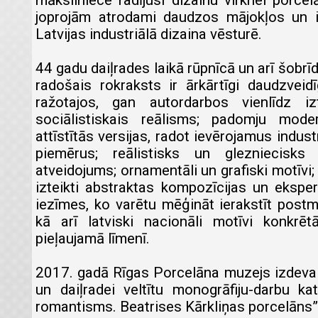
māksliniece radījusi dizainu virknei porce
joprojām atrodami daudzos mājokļos un i
Latvijas industriālā dizaina vēsturē.
44 gadu daiļrades laikā rūpnīcā un arī šobrī
radošais rokraksts ir ārkārtīgi daudzveid
ražotajos, gan autordarbos vienlīdz iz
sociālistiskais reālisms; padomju mod
attīstītās versijas, radot ievērojamus indus
piemērus; reālistisks un glezniecisks
atveidojums; ornamentāli un grafiski motīvi
izteikti abstraktas kompozīcijas un eksper
iezīmes, ko varētu mēģināt ierakstīt post
kā arī latviski nacionāli motīvi konkrē
pieļaujamā līmenī.
2017. gadā Rīgas Porcelāna muzejs izdeva 
un daiļradei veltītu monogrāfiju-darbu kat
romantisms. Beatrises Kārkliņas porcelāns