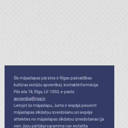
Šīs mājaslapas pārzinis ir Rīgas pašvaldības
kultūras iestāžu apvienība), kontaktinformācija:
Pils iela 18, Rīga, LV-1050, e-pasts:
apvieniba@riga.lv
.
Lietojot šo mājaslapu, Jums ir iespēja pieņemt
mājaslapas sīkdatņu izveidošanu un iespēja
attiekties no mājaslapas sīkdatņu izveidošanas (ja
vien Jūsu pārlūkprogramma nav iestatīta