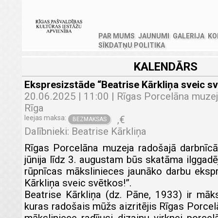
PAR MUMS
JAUNUMI
GALERIJA
KO
SĪKDATŅU POLITIKA
KALENDĀRS
Ekspresizstāde “Beatrise Kārkliņa sveic s
20.06.2025 | 11:00 | Rīgas Porcelāna muzejs
Rīga
Ieejas maksa:
,
€
BEZMAKSAS
Dalībnieki: Beatrise Kārkliņa
Rīgas Porcelāna muzeja radošajā darbnīc
jūnija līdz 3. augustam būs skatāma ilggad
rūpnīcas mākslinieces jaunāko darbu ekspr
Kārkliņa sveic svētkos!”.
Beatrise Kārkliņa (dz. Pāne, 1933) ir māks
kuras radošais mūžs aizritējis Rīgas Porcel