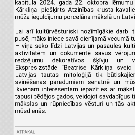
kapitula 2024. gada 22. oktobra lēmumu 
Kārkliņai piešķirts Atzinības krusta kaval
mūža ieguldījumu porcelāna mākslā un Latvij
Lai arī kultūrvēsturiski nozīmīgākie darbi 
pusē, māksliniece savā cienījamā vecumā tu
– viņa seko līdzi Latvijas un pasaules kult
aktivitātēm un dokumentē savus vēroju
redzējumu dekoratīvos šķīvju un v
Ekspresizstāde “Beatrise Kārkliņa sveic s
Latvijas tautas mitoloģijā tik būtiskaji
svinēšanas paradumiem senatnē un mūsd
ikvienam interesentam iepazīties ar māksli
tapusi pēdējos gados, veidojot savdabīgus t
mākslas un rūpniecības vēsturi un tās ak
mūsdienās.
ATPAKAĻ