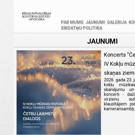
PAR MUMS
JAUNUMI
GALERIJA
KO
SĪKDATŅU POLITIKA
JAUNUMI
Koncerts "Če
IV Kokļu mūz
skaņas ziem
2026. gada 23. j
kokļu mūzika
skanējumu un to
koncerti - da
virzienu ie
klausītājiem pi
kameransambļi, s