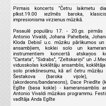
Pirmais koncerts “Četru laikmetu dia
plkst.19.00 iezīmēs baroka, klasici
impresionisma virzienus mūzikā.
Pasaulē populāru 17. - 20.gs. pirmās
Antonio Vivaldi, Johana Pahelbela, Joha
Kloda Debisī u.c. mūziku pārlikumos un 
ansambļiem, koklei solo un kameran
instrumentiem koncertā atskaņos ko
“Cantata”, “Sidrabs", “Zeltskariņi” un J.M
vidusskolas koklētāju ansamblis, koklētāj
solo priekšnesumu, kā arī četru mūziķ
Šestakova (baroka vijole), 
(akordeons/bandaneons), Dace Priedīte (
Eglīte (basa kokle) - kameransamblis ar
Antonio Vivaldi mūzikas programmu. Festi
vadītāja Anda Eglīte