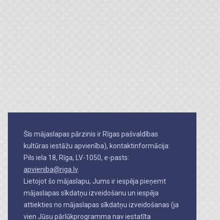
Šīs mājaslapas pārzinis ir Rīgas pašvaldības
kultūras iestāžu apvienība), kontaktinformācija:
Pils iela 18, Rīga, LV-1050, e-pasts:
apvieniba@riga.lv
.
Lietojot šo mājaslapu, Jums ir iespēja pieņemt
mājaslapas sīkdatņu izveidošanu un iespēja
attiekties no mājaslapas sīkdatņu izveidošanas (ja
vien Jūsu pārlūkprogramma nav iestatīta