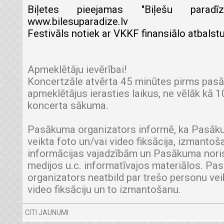
Biļetes pieejamas "Biļešu parad
www.bilesuparadize.lv
Festivāls notiek ar VKKF finansiālo atbalstu
Apmeklētāju ievērībai!
Koncertzāle atvērta 45 minūtes pirms pas
apmeklētājus ierasties laikus, ne vēlāk kā 
koncerta sākuma.
Pasākuma organizators informē, ka Pasākum
veikta foto un/vai video fiksācija, izmantoša
informācijas vajadzībām un Pasākuma nori
medijos u.c. informatīvajos materiālos. P
organizators neatbild par trešo personu vei
video fiksāciju un to izmantošanu.
CITI JAUNUMI