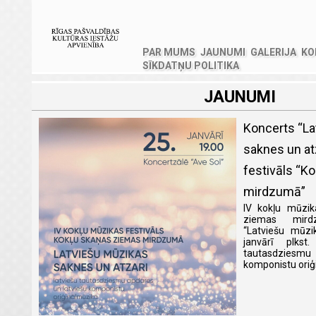
PAR MUMS
JAUNUMI
GALERIJA
KO
SĪKDATŅU POLITIKA
JAUNUMI
Koncerts “La
saknes un at
festivāls “K
mirdzumā”
IV kokļu mūzik
ziemas mird
“Latviešu mūzi
janvārī plkst
tautasdziesm
komponistu oriģ