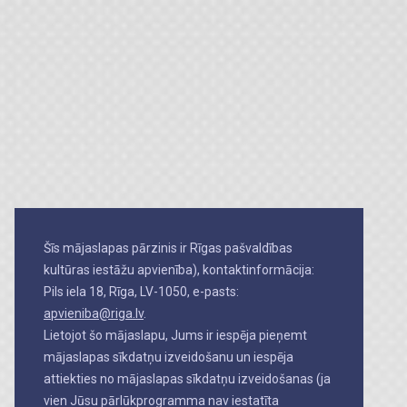
Šīs mājaslapas pārzinis ir Rīgas pašvaldības
kultūras iestāžu apvienība), kontaktinformācija:
Pils iela 18, Rīga, LV-1050, e-pasts:
apvieniba@riga.lv
.
Lietojot šo mājaslapu, Jums ir iespēja pieņemt
mājaslapas sīkdatņu izveidošanu un iespēja
attiekties no mājaslapas sīkdatņu izveidošanas (ja
vien Jūsu pārlūkprogramma nav iestatīta