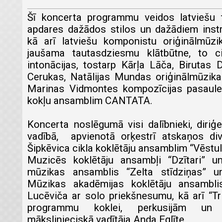
Šī koncerta programmu veidos latviešu 
apdares dažādos stilos un dažādiem inst
kā arī latviešu komponistu oriģinālmūz
jaušama tautasdziesmu klātbūtne, to c
intonācijas, tostarp Kārļa Lāča, Biruta
Cerukas, Natālijas Mundas oriģinālmūzika
Marinas Vidmontes kompozīcijas pasaul
kokļu ansamblim CANTATA.
Koncerta noslēgumā visi dalībnieki, diri
vadībā, apvienotā orķestrī atskaņos d
Šipkēvica cikla koklētāju ansamblim “Vēstu
Muzicēs koklētāju ansambļi “Dzītari” un
mūzikas ansamblis “Zelta stīdziņas” un
Mūzikas akadēmijas koklētāju ansamblis
Lucēviča ar solo priekšnesumu, kā arī “
programmu koklei, perkusijām un b
mākslinieciskā vadītāja Anda Eglīte