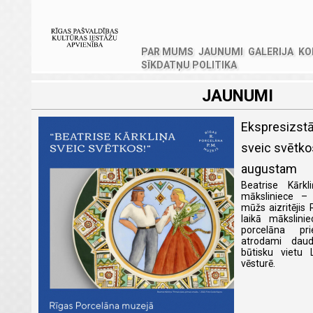
PAR MUMS
JAUNUMI
GALERIJA
KO
SĪKDATŅU POLITIKA
JAUNUMI
Ekspresizstā
sveic svētkos
augustam
Beatrise Kārk
māksliniece – 
mūžs aizritējis
laikā mākslinie
porcelāna pr
atrodami dau
būtisku vietu L
vēsturē.