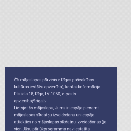
Šīs mājaslapas pārzinis ir Rīgas pašvaldības
kultūras iestāžu apvienība), kontaktinformācija:
Pils iela 18, Rīga, LV-1050, e-pasts:
apvieniba@riga.lv
.
Lietojot šo mājaslapu, Jums ir iespēja pieņemt
mājaslapas sīkdatņu izveidošanu un iespēja
attiekties no mājaslapas sīkdatņu izveidošanas (ja
vien Jūsu pārlūkprogramma nav iestatīta