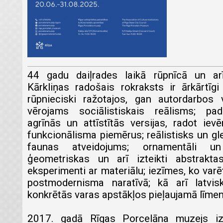
44 gadu daiļrades laikā rūpnīcā un ar
Kārkliņas radošais rokraksts ir ārkārtīg
rūpnieciski ražotajos, gan autordarbos v
vērojams sociālistiskais reālisms; p
agrīnās un attīstītās versijas, radot ievē
funkcionālisma piemērus; reālistisks un gl
faunas atveidojums; ornamentāli un 
ģeometriskas un arī izteikti abstrakt
eksperimenti ar materiālu; iezīmes, ko varē
postmodernisma naratīvā; kā arī latvisk
konkrētās varas apstākļos pieļaujamā līmen
2017. gadā Rīgas Porcelāna muzejs iz