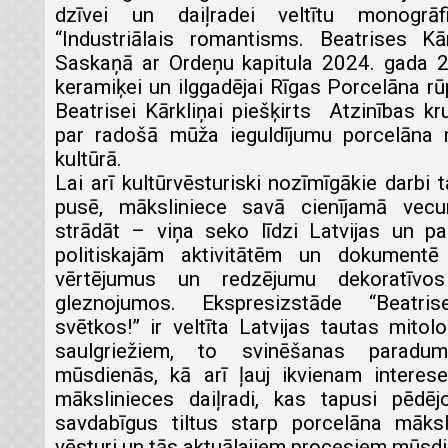
dzīvei un daiļradei veltītu monogrāfi
“Industriālais romantisms. Beatrises Kā
Saskaņā ar Ordeņu kapitula 2024. gada 
keramiķei un ilggadējai Rīgas Porcelāna rū
Beatrisei Kārkliņai piešķirts Atzinības kr
par radošā mūža ieguldījumu porcelāna 
kultūrā.
Lai arī kultūrvēsturiski nozīmīgākie darbi t
pusē, māksliniece savā cienījamā vecu
strādāt – viņa seko līdzi Latvijas un p
politiskajām aktivitātēm un dokumentē
vērtējumus un redzējumu dekoratīvo
gleznojumos. Ekspresizstāde “Beatri
svētkos!” ir veltīta Latvijas tautas mitolo
saulgriežiem, to svinēšanas parad
mūsdienās, kā arī ļauj ikvienam interes
mākslinieces daiļradi, kas tapusi pēdēj
savdabīgus tiltus starp porcelāna māks
vēsturi un tās aktuālajiem procesiem mūsd