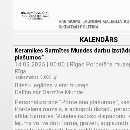
PAR MUMS
JAUNUMI
GALERIJA
KO
SĪKDATŅU POLITIKA
KALENDĀRS
Keramiķes Sarmītes Mundes darbu izstāde
plašumos”
14.02.2025 | 00:00 | Rīgas Porcelāna muzejs
Rīga
Ieejas maksa:
5.00
€
,
€
Biļešu iegādes vieta: muzejs
Dalībnieki: Sarmīte Munde
Personālizstādē “Porcelāna plašumos”, ka
Porcelāna muzejā, ir apkopoti dažādu periodu
atklāj Sarmītes Mundes radošo diapazonu. A
lējumā vai veidoti formā, gravēti, apgleznot