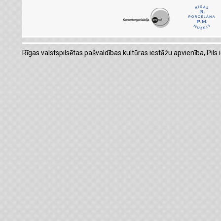
Rīgas valstspilsētas pašvaldības kultūras iestāžu apvienība, Pils i