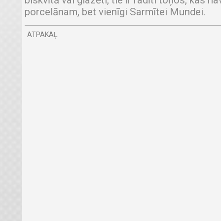
biskvītā vai glazēti, tie ir radīti toņos, kas n
porcelānam, bet vienīgi Sarmītei Mundei.
ATPAKAĻ