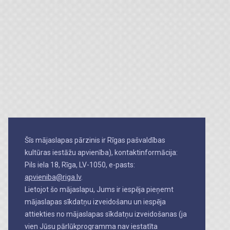
Šīs mājaslapas pārzinis ir Rīgas pašvaldības
kultūras iestāžu apvienība), kontaktinformācija:
Pils iela 18, Rīga, LV-1050, e-pasts:
apvieniba@riga.lv
.
Lietojot šo mājaslapu, Jums ir iespēja pieņemt
mājaslapas sīkdatņu izveidošanu un iespēja
attiekties no mājaslapas sīkdatņu izveidošanas (ja
vien Jūsu pārlūkprogramma nav iestatīta