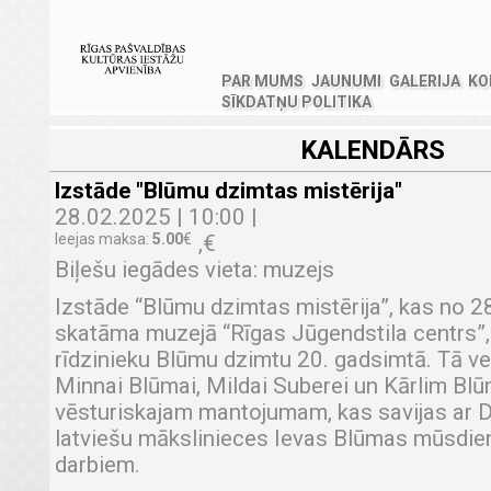
PAR MUMS
JAUNUMI
GALERIJA
KO
SĪKDATŅU POLITIKA
KALENDĀRS
Izstāde "Blūmu dzimtas mistērija"
28.02.2025 | 10:00 |
Ieejas maksa:
5.00
€
,
€
Biļešu iegādes vieta: muzejs
Izstāde “Blūmu dzimtas mistērija”, kas no 2
skatāma muzejā “Rīgas Jūgendstila centrs”,
rīdzinieku Blūmu dzimtu 20. gadsimtā. Tā vel
Minnai Blūmai, Mildai Suberei un Kārlim Blū
vēsturiskajam mantojumam, kas savijas ar D
latviešu mākslinieces Ievas Blūmas mūsdie
darbiem.