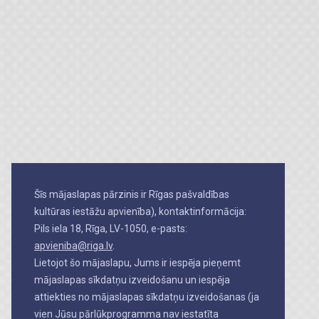
Šīs mājaslapas pārzinis ir Rīgas pašvaldības
kultūras iestāžu apvienība), kontaktinformācija:
Pils iela 18, Rīga, LV-1050, e-pasts:
apvieniba@riga.lv
.
Lietojot šo mājaslapu, Jums ir iespēja pieņemt
mājaslapas sīkdatņu izveidošanu un iespēja
attiekties no mājaslapas sīkdatņu izveidošanas (ja
vien Jūsu pārlūkprogramma nav iestatīta