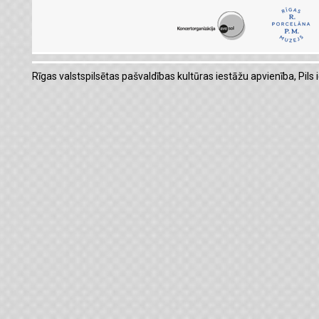
Rīgas valstspilsētas pašvaldības kultūras iestāžu apvienība, Pils i