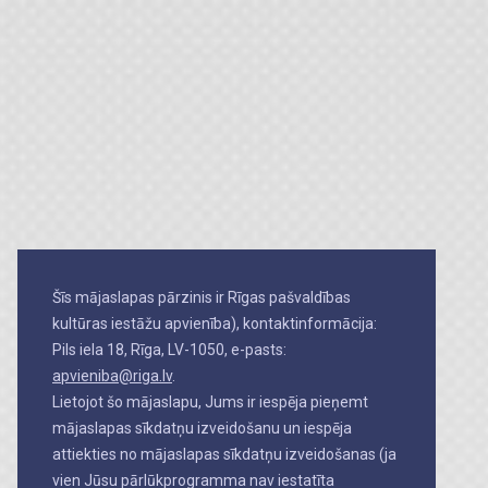
Šīs mājaslapas pārzinis ir Rīgas pašvaldības
kultūras iestāžu apvienība), kontaktinformācija:
Pils iela 18, Rīga, LV-1050, e-pasts:
apvieniba@riga.lv
.
Lietojot šo mājaslapu, Jums ir iespēja pieņemt
mājaslapas sīkdatņu izveidošanu un iespēja
attiekties no mājaslapas sīkdatņu izveidošanas (ja
vien Jūsu pārlūkprogramma nav iestatīta