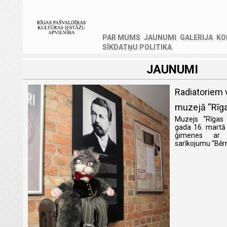
PAR MUMS
JAUNUMI
GALERIJA
KO
SĪKDATŅU POLITIKA
JAUNUMI
Radiatoriem v
muzejā “Rīga
Muzejs “Rīgas 
gada 16. martā 
ģimenes ar 
sarīkojumu “Bērn