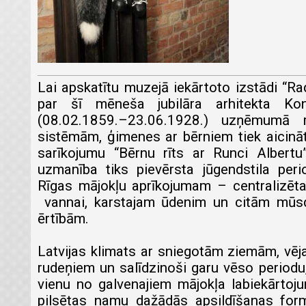
Lai apskatītu muzejā iekārtoto izstādi “Ra
par šī mēneša jubilāra arhitekta Ko
(08.02.1859.–23.06.1928.) uzņēmumā 
sistēmām, ģimenes ar bērniem tiek aicin
sarīkojumu “Bērnu rīts ar Runci Albertu
uzmanība tiks pievērsta jūgendstila per
Rīgas mājokļu aprīkojumam – centralizēta
vannai, karstajam ūdenim un citām mūsd
ērtībām.
Latvijas klimats ar sniegotām ziemām, vēja
rudeņiem un salīdzinoši garu vēso periodu
vienu no galvenajiem mājokļa labiekārto
pilsētas namu dažādās apsildīšanas form