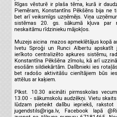
Rīgas vēsturē ir plaša tēma, kurā ir daudz
Piemēram, Konstantīns Pēkšēns bija ne tika
bet arī veiksmīgs uzņēmējs. Viņa uzņēmu
sistēmas 20. gs. sākumā kļuva par 
neskaitāmu rīdzinieku mājokļos.
Muzejs aicina mazos apmeklētājus kopā a
Ivetu Sproģi un Runci Albertu apskatīt j
ierīkoto centralizēto apkures sistēmu, rad
Konstantīna Pēkšēna zīmolu, kā arī uzzin
esošām sildiekārtām. Dalībnieki ies rotaļā
bet radošo aktivitāšu cienītājiem būs ie
attēlus ar kaķiem.
Plkst. 10.30 aicināti pirmsskolas vecum
13.00 - sākumskolu audzēkņi. Vietu skaits 
lūdzam pieteikt dalību iepriekš, rakstot
jugendstils@riga.lv, Facebook lapā @R