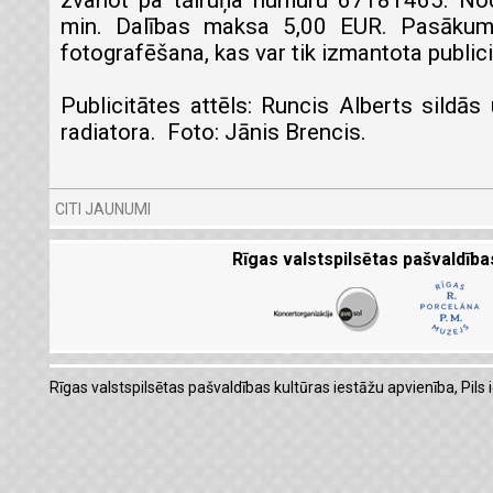
zvanot pa tālruņa numuru 67181465. No
min. Dalības maksa 5,00 EUR. Pasākuma
fotografēšana, kas var tik izmantota public
Publicitātes attēls: Runcis Alberts sildās 
radiatora. Foto: Jānis Brencis.
CITI JAUNUMI
Rīgas valstspilsētas pašvaldība
Rīgas valstspilsētas pašvaldības kultūras iestāžu apvienība, Pils i